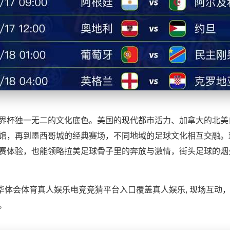
界杯独一无二的文化底色。美国的现代都市活力、加拿大的北美
馆，再到墨西哥城的经典赛场，不同地域的足球文化相互交融。
赛体验，也能领略拉美足球骨子里的奔放与激情，街头足球的烟
 华体会体育真人娱乐电竞竞猜平台入口覆盖真人娱乐, 现场互动，
。